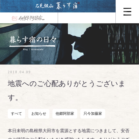
2018.04.09
地震へのご心配ありがとうございま
す。
すべて
お知らせ
他郷阿部家
只今加藤家
本日未明の島根県大田市を震源とする地震につきまして、安否