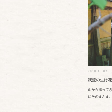
2018.10.02
我流の生け花
山から採って
にそのまんま