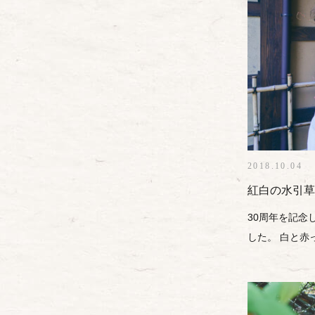
2018.10.04
紅白の水引草
30周年を記念
した。 白と赤っ