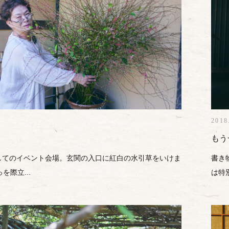
2018
もう
してのイベント会場。玄関の入口に紅白の水引草をいけま
書き
を際立...
は特