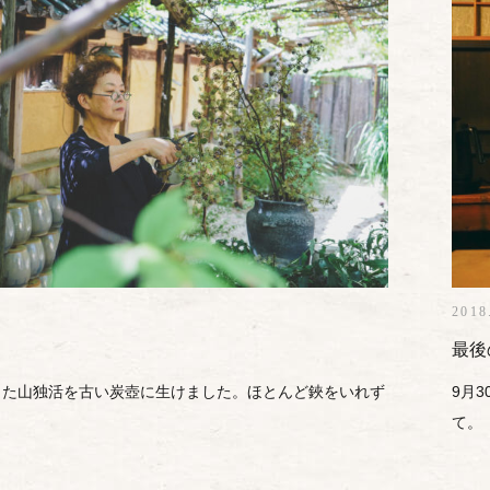
2018
最後
きた山独活を古い炭壺に生けました。ほとんど鋏をいれず
9月
。
て。 