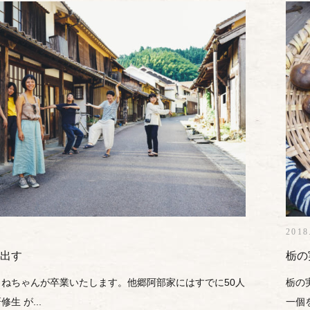
2018
出す
栃の
ねちゃんが卒業いたします。他郷阿部家にはすでに50人
栃の
生 が...
一個