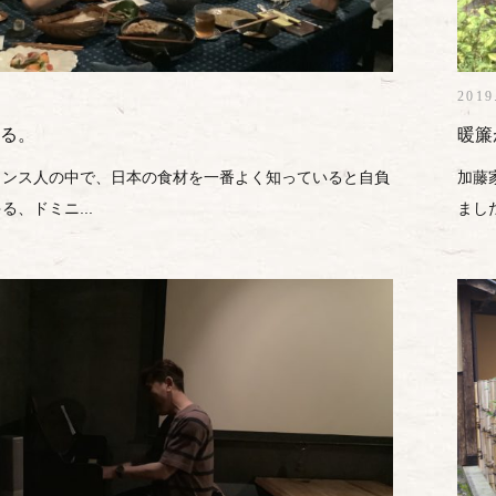
2019
る。
暖簾
ランス人の中で、日本の食材を一番よく知っていると自負
加藤
、ドミニ...
まし