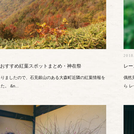
2018
おすすめ紅葉スポットまとめ・神在祭
レー
参りましたので、石見銀山のある大森町近隣の紅葉情報を
偶然
 &n...
ら レ