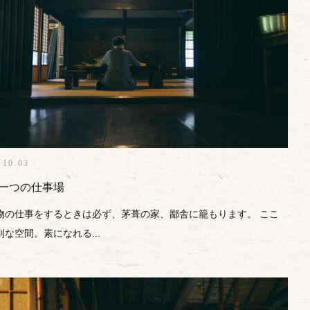
.10.03
一つの仕事場
物の仕事をするときは必ず、茅葺の家、鄙舎に籠もります。 ここ
別な空間。素になれる...