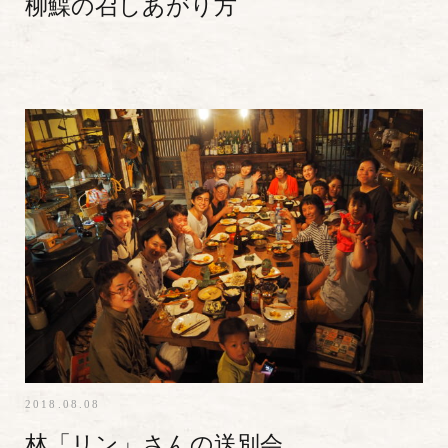
柳鰈の召しあがり方
2018.08.08
林「リン」さんの送別会