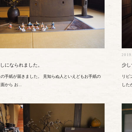
2019
しになられました。
少し
の手紙が届きました。 見知らぬ人といえどもお手紙の
リビ
から お...
した