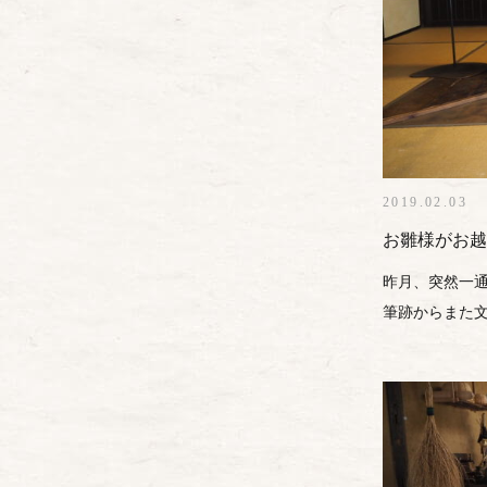
2019.02.03
お雛様がお越
昨月、突然一通
筆跡からまた文面