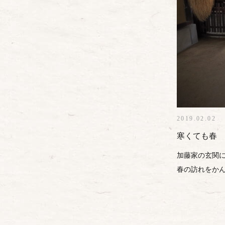
2019.02.02
寒くても春
加藤家の玄関に
春の訪れをか