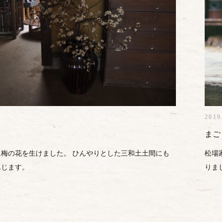
2019
まご
梅の花を生けました。 ひんやりとした三和土土間にも
松場
んじます。
りまし