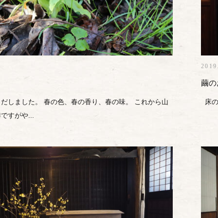
2019
繭の
だしました。 春の色、春の香り、春の味。 これから山
床の
すがや...