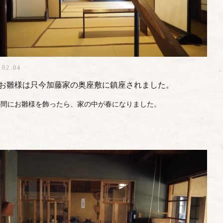
.02.04
お雛様は只今加藤家の奥座敷に鎮座されました。
間にお雛様を飾ったら、家の中が春になりました。