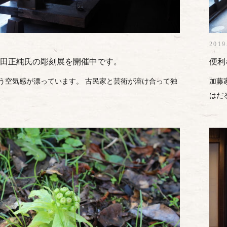
2019
田正純氏の彫刻展を開催中です。
便利
う空気感が漂っています。 古民家と芸術が溶け合って独
加藤
はだ