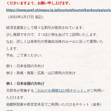
くださいますよう、お願い申し上げます。
https://www.pref.shimane.lg.jp/tourism/tourist/kankou/gaiyo
（2022年1月17日 追記）
経済支援策として様々な割引が提供されています。
少し複雑ですので、２つほど例をあげてご説明いたします。
なお、詳しくは各割引の実施自治体のルールに沿って運用いた
します。
予め、ご了承ください。
例１：日本全国の方向け
例２：島根・鳥取・広島・山口県民の方向け
例１：日本全国の方向け
大田市が実施する
「おおだを満喫!はぴ得チケット」
がご利用い
ただけます。
他郷阿部家や群言堂本店でご利用いただけるチケット（金券）