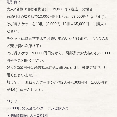
割引例：
大人2名様 1泊宿泊費合計 99,000円（税込）の場合
宿泊料金が2名様で10,000円割引され、89,000円となります。
はぴ特チケットを13冊（5,000円×13冊＝65,000円）ご購入く
ださい。
チケットは群言堂本店でお買い求めいただけます。（現金のみ
／売り切れ次第終了）
はぴ得チケット91,000円円分から、阿部家のお支払いに89,000
円分をご利用ください。
残り2,000円分は群言堂本店含め市内のご利用可能店舗でご利
用くださいませ。
加えて、しまねっこクーポンがお2人分4,000円分（1,000円券
が4枚）進呈されます。
つまり・・・
65,000円の現金でのクーポンご購入で
・他郷阿部家 大人2名1泊