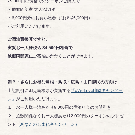
75,000円の現金でのクーポンご購入で
・他郷阿部家 大人2名1泊
・6,000円分のお買い物券（はぴ得6,000円）
がご利用いただけます。
ご宿泊費換算ですと、
実質お一人様税込 34,500円相当で、
他郷阿部家にご宿泊いただくことができます。
例２：さらにお得な
島根・鳥取・広島・山口県民の方向け
上記割引に加え島根県が実施する
『#WeLove山陰キャンペー
ン』
がご利用いただけます。
１，お一人様一泊あたり5,000円の宿泊料金のお値引き
２，泊数関係なくお一人様あたり2,000円のクーポンのプレゼ
ント
（あなたのしまねキャンペーン）