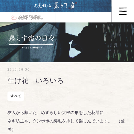
2018.06.30
生け花 いろいろ
すべて
友人から戴いた、めずらしい大根の形をした花器に
ネギ坊主や、タンポポの綿毛を挿して楽しんでいます。 （登
美）