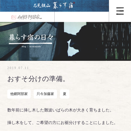
2019.07.11
おすそ分けの準備。
他郷阿部家
只今加藤家
夏
数年前に挿し木した難波いばらの木が大きく育ちました。
挿し木をして、ご希望の方にお裾分けすることにしました。