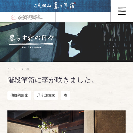
2019.03.30
階段箪笥に李が咲きました。
他郷阿部家
只今加藤家
春