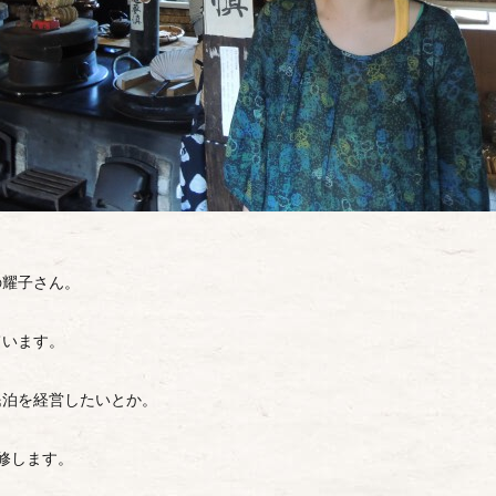
の耀子さん。
ています。
民泊を経営したいとか。
修します。