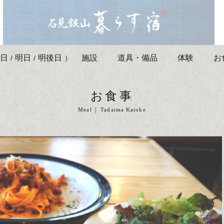
日
明日
明後日
施設
道具・備品
体験
お
/
/
）
お食事
Meal
Tadaima Katoke