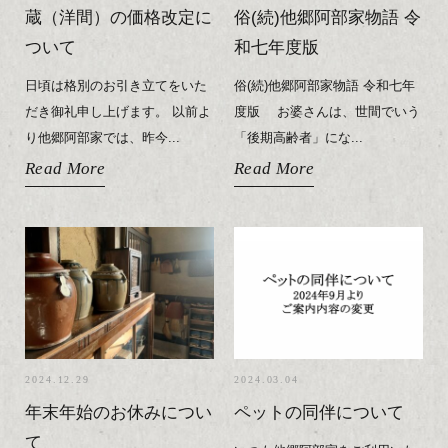
蔵（洋間）の価格改定に
俗(続)他郷阿部家物語 令
ついて
和七年度版
日頃は格別のお引き立てをいた
俗(続)他郷阿部家物語 令和七年
だき御礼申し上げます。 以前よ
度版 お婆さんは、世間でいう
り他郷阿部家では、昨今...
「後期高齢者」にな...
Read More
Read More
2024.12.29
2024.03.04
年末年始のお休みについ
ペットの同伴について
て