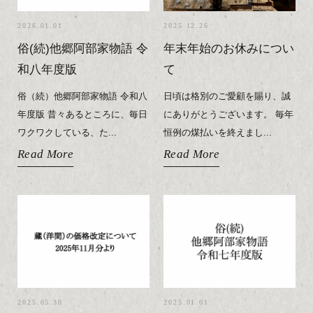
2026.01.01
2025.12.26
俗(続)他郷阿部家物語 令
年末年始のお休みについ
和八年度版
て
俗（続）他郷阿部家物語 令和八
日頃は格別のご愛顧を賜り、誠
年度版 昔々あるところに、毎日
にありがとうございます。 毎年
ワクワクしている、た...
恒例の煤払いを終えまし...
Read More
Read More
2025.05.30
2025.01.01