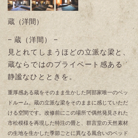
蔵（洋間）
− 蔵（洋間） −
見とれてしまうほどの立派な梁と、
蔵ならではのプライベート感ある
静謐なひとときを。
重厚感ある蔵をそのまま生かした阿部家唯一のベッ
ドルーム。蔵の立派な梁をそのままに感じていただ
ける空間です。改修前にこの場所で偶然発見された
市松模様を再現した特注の畳と、群言堂の天然素材
の生地を生かした季節ごとに異なる風合いのベッド