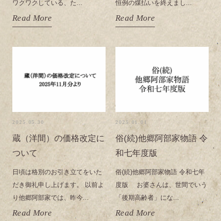
ワクワクしている、た...
恒例の煤払いを終えまし...
Read More
Read More
2025.05.30
2025.01.01
蔵（洋間）の価格改定に
俗(続)他郷阿部家物語 令
ついて
和七年度版
日頃は格別のお引き立てをいた
俗(続)他郷阿部家物語 令和七年
だき御礼申し上げます。 以前よ
度版 お婆さんは、世間でいう
り他郷阿部家では、昨今...
「後期高齢者」にな...
Read More
Read More