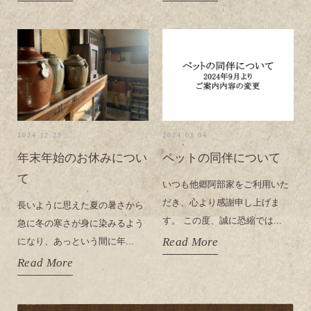
2024.12.29
2024.03.04
年末年始のお休みについ
ペットの同伴について
て
いつも他郷阿部家をご利用いた
だき、心より感謝申し上げま
長いように思えた夏の暑さから
す。 この度、誠に恐縮では...
急に冬の寒さが身に染みるよう
Read More
になり、あっという間に年...
Read More