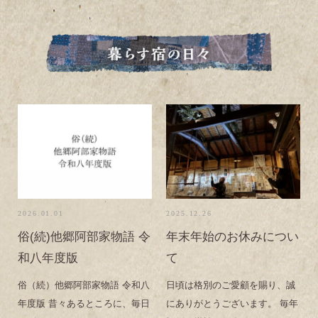
2026.01.01
2025.12.26
俗(続)他郷阿部家物語 令
年末年始のお休みについ
和八年度版
て
俗（続）他郷阿部家物語 令和八
日頃は格別のご愛顧を賜り、誠
年度版 昔々あるところに、毎日
にありがとうございます。 毎年