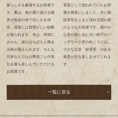
家らしさを象徴するお部屋で
茶室として使われていたお部
す。夏は、風の通り抜ける建
屋を寝室にしました。古い階
具や藍染の布で涼しさを演
段箪笥を上ると現れる隠れ家
出。寝室には昔懐かしい蚊帳
のようなお部屋です。穏やか
が張られます。冬は、炬燵に
な光が差し込む古い硝子のパ
みかん。炭がぱちぱちと熾る
ッチワーク窓の向こうには、
火鉢が据えられます。そんな
小さなお堂「妙見堂」のある
日本ならではの季節ごとの室
風景が目を楽しませてくれま
礼を最も楽しんでいただける
す。
お部屋です。
一覧に戻る