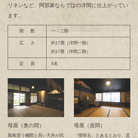
リネンなど、阿部家ならではの洋間に仕上がってい
ます。
階数
一・二階
広さ
約17畳（洋間一階）
約17畳（洋間二階）
定員
4名
母屋（奥の間）
母屋（居間）
風格漂う欄間と高い天井が武
「喫茶去」とあるとおり、昔